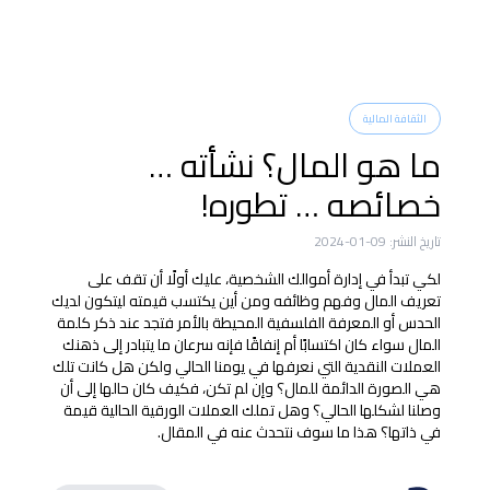
الثقافة المالية
ما هو المال؟ نشأته …
خصائصه … تطوره!
تاريخ النشر:
09-01-2024
لكي تبدأ في إدارة أموالك الشخصية، عليك أولًا أن تقف على
تعريف المال وفهم وظائفه ومن أين يكتسب قيمته ليتكون لديك
الحدس أو المعرفة الفلسفية المحيطة بالأمر فتجد عند ذكر كلمة
المال سواء كان اكتسابًا أم إنفاقًا فإنه سرعان ما يتبادر إلى ذهنك
العملات النقدية التي نعرفها في يومنا الحالي ولكن هل كانت تلك
هي الصورة الدائمة للمال؟ وإن لم تكن، فكيف كان حالها إلى أن
وصلنا لشكلها الحالي؟ وهل تملك العملات الورقية الحالية قيمة
في ذاتها؟ هذا ما سوف نتحدث عنه في المقال.