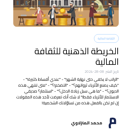
الثقافة المالية
الخريطة الذهنية للثقافة
المالية
تاريخ النشر:
08-28-2024
"الراتب لا يكفي حتى نهاية الشهر!" - "عندي أقساط كثيرة!" -
"كيف يصنع الأثرياء ثرواتهم؟" - "التضخم!؟" - "متى تنتهي هذه
الديون؟" - "ما هي سبل زيادة الدخل؟" - "استثمار؟ صديقي
الاستثمار للأثرياء فقط!" لا شك أنك تعرضت لأحد هذه المقولات
إن لم تكن بالفعل هذه من تساؤلاتك الشخصية!
محمد المنزلاوي